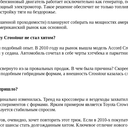
 бензиновый двигатель работает исключительно как генератор, 
мощный электромотор. Такое решение обеспечит не только топли
стройку тяги на бездорожье.
ышенной проходимости) планируют собирать на мощностях амери
американский рынок как основной.
у Crosstour не стал хитом?
 подобный опыт. В 2010 году на рынок вышла модель Accord Cros
у седана. Автомобиль сочетал в себе черты хэтчбека и паркетни
свернуто из-за провальных продаж. В чем была причина? Скорее
к подобным гибридным формам, а внешность Crosstour казалась
 пришло?
инально изменилась. Тренд на кроссоверы и вездеходы захватил
кспериментов с формами. Ярким примером является Toyota Crown
ьзуется стабильным спросом.
тов, очевидно, хочет повторить этот трюк. Если в 2010-х покупа
ь все шансы стать долгожданным хитом. Ключевое отличие нового 