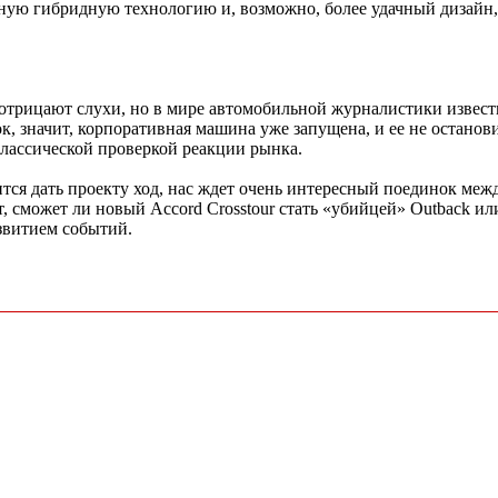
ную гибридную технологию и, возможно, более удачный дизайн
трицают слухи, но в мире автомобильной журналистики извест
ок, значит, корпоративная машина уже запущена, и ее не остано
классической проверкой реакции рынка.
тся дать проекту ход, нас ждет очень интересный поединок меж
, сможет ли новый Accord Crosstour стать «убийцей» Outback ил
звитием событий.