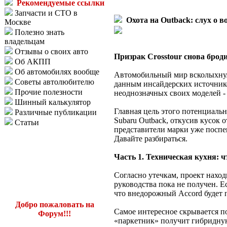
Рекомендуемые ссылки
Запчасти и СТО в
Охота на Outback: слух о 
Москве
Полезно знать
владельцам
Отзывы о своих авто
Призрак Crosstour снова брод
Об АКПП
Об автомобилях вообще
Автомобильный мир всколыхнула
Советы автолюбителю
данным инсайдерских источнико
Прочие полезности
неоднозначных своих моделей - 
Шинный калькулятор
Главная цель этого потенциаль
Различные публикации
Subaru Outback, откусив кусок 
Статьи
представители марки уже поспеш
Давайте разбираться.
Часть 1. Техническая кухня: 
Согласно утечкам, проект наход
руководства пока не получен. Е
что внедорожный Accord будет 
Добро пожаловать на
Самое интересное скрывается п
Форум!!!
«паркетник» получит гибридную