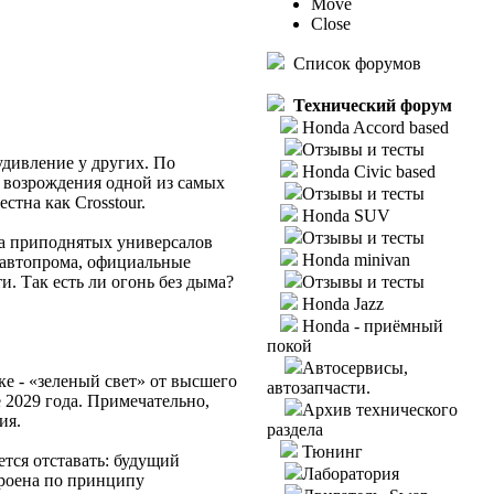
Move
Close
Список форумов
Технический форум
Honda Accord based
Отзывы и тесты
удивление у других. По
Honda Civic based
 возрождения одной из самых
Отзывы и тесты
стна как Crosstour.
Honda SUV
Отзывы и тесты
та приподнятых универсалов
Honda minivan
е автопрома, официальные
. Так есть ли огонь без дыма?
Отзывы и тесты
Honda Jazz
Honda - приёмный
покой
Автосервисы,
ке - «зеленый свет» от высшего
автозапчасти.
 2029 года. Примечательно,
Архив технического
ия.
раздела
Тюнинг
тся отставать: будущий
Лаборатория
троена по принципу