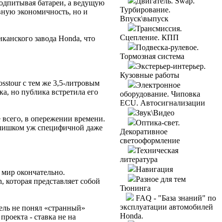
Двигатель. Swap.
подпитывая батареи, а ведущую
Турбирование.
вную экономичность, но и
Впуск\выпуск
Трансмиссия.
Сцепление. КПП
канского завода Honda, что
Подвеска-рулевое.
Тормозная система
Экстерьер-интерьер.
Кузовные работы
stour с тем же 3,5-литровым
Электронное
ка, но публика встретила его
оборудование. Чиповка
ECU. Автосигнализации
Звук\Видео
 всего, в опережении времени.
Оптика-свет.
 слишком уж специфичной даже
Декоративное
светооформление
Техническая
литература
Навигация
 мир окончательно.
Разное для тем
, которая представляет собой
Тюнинга
FAQ - "База знаний" по
эксплуатации автомобилей
тель не понял «странный»
Honda.
проекта - ставка не на