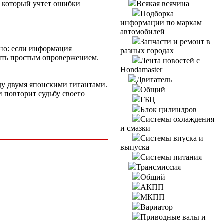
, который учтет ошибки
Всякая всячина
Подборка
информации по маркам
автомобилей
Запчасти и ремонт в
но: если информация
разных городах
вить простым опровержением.
Лента новостей с
Hondamaster
Двигатель
ду двумя японскими гигантами.
Общий
и повторит судьбу своего
ГБЦ
Блок цилиндров
Системы охлаждения
и смазки
Системы впуска и
выпуска
Системы питания
Трансмиссия
Общий
АКПП
МКПП
Вариатор
Приводные валы и