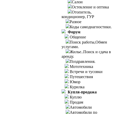
Салон
Остекление и оптика
Отопитель,
кондиционер, ГУР
Разное
Коды самодиагностики.
Форум
Общение
Поиск работы,Обмен
услугами.
Жилье..Поиск и сдача в
аренду.
Поздравления.
Мототехника
Встречи и тусовки
Путешествия
Юмор
Курилка
Купля-продажа
Куплю
Продам
Автомобили
Автомобили по