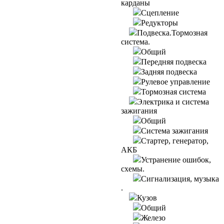
карданы
Сцепление
Редукторы
Подвеска.Тормозная
система.
Общий
Передняя подвеска
Задняя подвеска
Рулевое управление
Тормозная система
Электрика и система
зажигания
Общий
Система зажигания
Стартер, генератор,
АКБ
Устранение ошибок,
схемы.
Сигнализация, музыка
.
Кузов
Общий
Железо