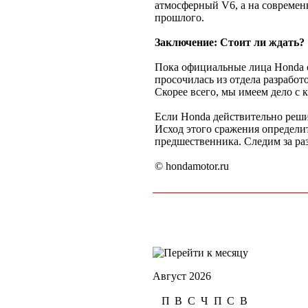
атмосферный V6, а на современ
прошлого.
Заключение: Стоит ли ждать?
Пока официальные лица Honda о
просочилась из отдела разработ
Скорее всего, мы имеем дело с 
Если Honda действительно реши
Исход этого сражения определит
предшественника. Следим за ра
© hondamotor.ru
Август 2026
П
В
С
Ч
П
С
В