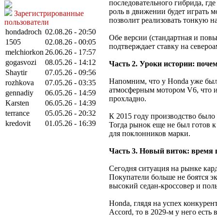
последовательного гибрида, где
роль в движении будет играть 
Зарегистрированные
позволит реализовать тонкую на
пользователи
hondadroch
02.08.26 - 20:50
Обе версии (стандартная и пов
1505
02.08.26 - 00:05
подтверждает ставку на северо
melchiorkon
26.06.26 - 17:57
gogasvozi
08.05.26 - 14:12
Часть 2. Уроки истории: почем
Shaytir
07.05.26 - 09:56
Напомним, что у Honda уже был
rozhkova
07.05.26 - 03:35
атмосферным мотором V6, что и 
gennadiy
06.05.26 - 14:59
прохладно.
Karsten
06.05.26 - 14:39
terrance
05.05.26 - 20:32
К 2015 году производство было 
kredovit
01.05.26 - 16:39
Тогда рынок еще не был готов 
для поклонников марки.
Часть 3. Новый виток: время
Сегодня ситуация на рынке кард
Покупатели больше не боятся э
высокий седан-кроссовер и пол
Honda, глядя на успех конкурен
Accord, то в 2029-м у него ест